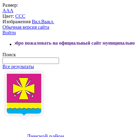
Размер:
A
A
A
Цвет:
C
C
C
Изображения
Вкл.
Выкл.
Обычная версия сайта
Войти
 пожаловать на официальный сайт муниципального образов
Поиск
Все результаты
Динской
район