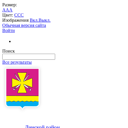
Размер:
A
A
A
Цвет:
C
C
C
Изображения
Вкл.
Выкл.
Обычная версия сайта
Войти
Поиск
Все результаты
Динской
район