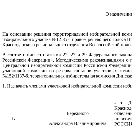
О назначени
На основании решения территориальной избирательной коми
избирательного участка №12-35 с правом решающего голоса П
Краснодарского регионального отделения Всероссийской по
В соответствии со статьями 22, 27 и 29 Федерального зако
Российской Федерации», Методическими рекомендациями о п
Центральной избирательной комиссии Российской Федерации о
участковой комиссии из резерва составов участковых коми
№152/1137-6, территориальная избирательная комиссия Динс
1. Назначить членами участковой избирательной комиссии изб
- от Ди
Красно
Бережного
отдел
полит
Александра Владимировича
РОССИ