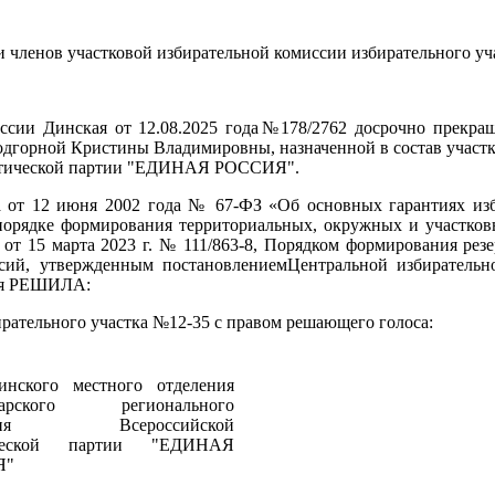
и членов участковой избирательной комиссии избирательного уч
ссии Динская от 12.08.2025 года№178/2762 досрочно прекра
одгорной Кристины Владимировны, назначенной в состав участк
литической партии "ЕДИНАЯ РОССИЯ".
на от 12 июня 2002 года № 67-ФЗ «Об основных гарантиях из
орядке формирования территориальных, окружных и участков
т 15 марта 2023 г. № 111/863-8, Порядком формирования резе
ссий, утвержденным постановлениемЦентральной избирательн
кая РЕШИЛА:
ирательного участка №12-35 с правом решающего голоса:
нского местного отделения
дарского регионального
ения Всероссийской
ической партии "ЕДИНАЯ
Я"