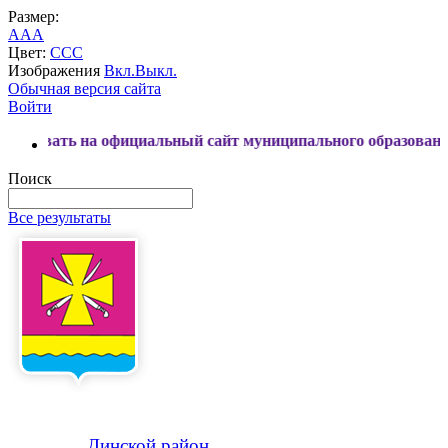
Размер:
A
A
A
Цвет:
C
C
C
Изображения
Вкл.
Выкл.
Обычная версия сайта
Войти
 на официальный сайт муниципального образования Динской
Поиск
Все результаты
Динской
район