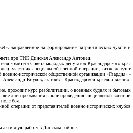
!», направленное на формирование патриотических чувств и
овета при ТИК Динская Александр Антонец.
еля комитета Совета молодых депутатов Краснодарского края
нец, участник специальной военной операции, казак, депутат
й военно-исторической общественной организации «Гвардия» -
 Александр Внуков, активист Краснодарской краевой военно-
ие, проходит курс реабилитации, о военных буднях и бытовых
ующие дни пребывания в зоне проведения специальной военной
 поле боя.
ной операции от представителей военно-исторических клубов
а активную работу в Динском районе.