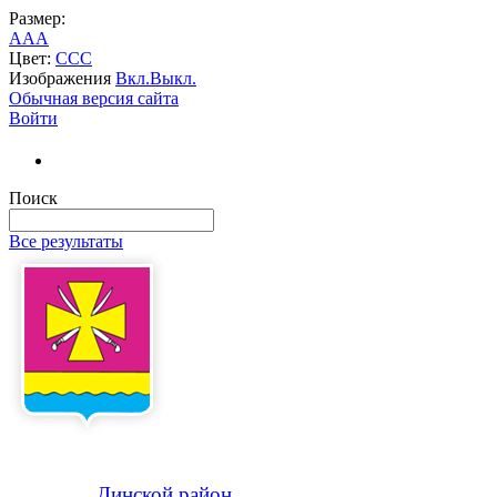
Размер:
A
A
A
Цвет:
C
C
C
Изображения
Вкл.
Выкл.
Обычная версия сайта
Войти
Поиск
Все результаты
Динской
район