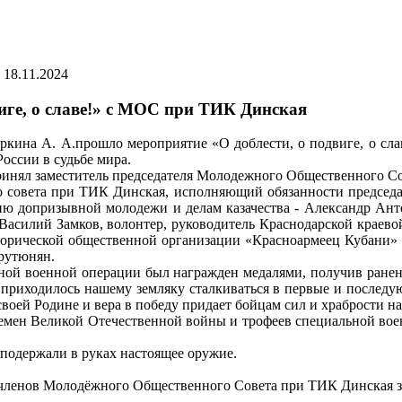
18.11.2024
иге, о славе!» с МОС при ТИК Динская
а А. А.прошло мероприятие «О доблести, о подвиге, о славе
оссии в судьбе мира.
ринял заместитель председателя Молодежного Общественного С
совета при ТИК Динская, исполняющий обязанности председат
ю допризывной молодежи и делам казачества - Александр Анто
 Василий Замков, волонтер, руководитель Краснодарской краево
торической общественной организации «Красноармеец Кубани» -
рутюнян.
льной военной операции был награжден медалями, получив ранен
и приходилось нашему земляку сталкиваться в первые и послед
 своей Родине и вера в победу придает бойцам сил и храбрости на
емен Великой Отечественной войны и трофеев специальной воен
подержали в руках настоящее оружие.
 членов Молодёжного Общественного Совета при ТИК Динская з