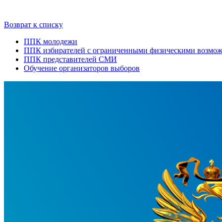
Возврат к списку
ППК молодежи
ППК избирателей с ограниченными физическими возмо
ППК представителей СМИ
Обучение организаторов выборов