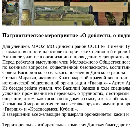
Патриотическое мероприятие «О доблести, о подв
Для учеников МАОУ МО Динской район СОШ № 1 имени Туркин
гражданственности на основе исторических ценностей и роли Р
Активное участие в организации и проведении мероприятия п
Перед ребятами выступили член Молодёжного Общественного 
по военным вопросам, общественной безопасности, воспитани
Совета Васюринского сельского поселения Динского района -
Степан Миракян, активист Краснодарской краевой военно-ис
исторической общественной организации «Гвардия» - Артем А
Из беседы ребята узнали, что Василий Замков в ходе специа
условиях проживания на передовой, о трудностях, с которым
операции, о том, как тосковал по дому и семье, и как любовь к
Изюминкой мероприятия стала выставка оружия, амуниции вр
«Гвардия» и «Красноармеец Кубани».
В завершении все желающие примеряли бронежилеты, каски и 
Территориальная избирательная комиссия Динская благодарит