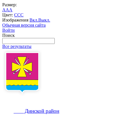
Размер:
A
A
A
Цвет:
C
C
C
Изображения
Вкл.
Выкл.
Обычная версия сайта
Войти
Поиск
Все результаты
Динской
район