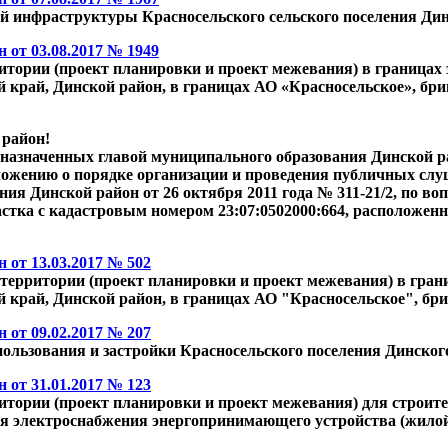
й инфраструктуры Красносельского сельского поселения Дин
от 03.08.2017 № 1949
тории (проект планировки и проект межевания) в границах 
й край, Динской район, в границах АО «Красносельское», бриг
 район!
назначенных главой муниципального образования Динской р
ложению о порядке организации и проведения публичных сл
я Динской район от 26 октября 2011 года № 311-21/2, по во
стка с кадастровым номером 23:07:0502000:664, расположенно
от 13.03.2017 № 502
территории (проект планировки и проект межевания) в гран
й край, Динской район, в границах АО "Красносельское", бриг
от 09.02.2017 № 207
пользования и застройки Красносельского поселения Динског
от 31.01.2017 № 123
тории (проект планировки и проект межевания) для строите
ля электроснабжения энергопринимающего устройства (жилой 