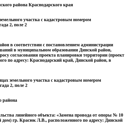
ского района Краснодарского края
земельного участка с кадастровым номером
ада 2, поле 2
айон в соответствии с постановлением администрации
ушаний в муниципальном образовании Динской район,
просу согласования проекта планировки территории (проект
го по адресу: Краснодарский край, Динской район, в
ицах земельного участка с кадастровым номером
ада 2, поле 2
о района
льства линейного объекта: «Замена провода от опоры № 10
дом) гр. Красюк Л.В., расположенного по адресу: Динской