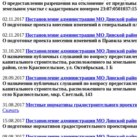
О предоставлении разрешения на отклонение от предельных
земельном участке с кадастровым номером 23:07:0501037:157
02.11.2017
Постановление администрации МО Динской район 
О подготовке проекта внесения изменений в генеральный п
02.11.2017
Постановление администрации МО Динской район 
О подготовке проекта внесения изменений в Правила земле
31.10.2017
Постановление администрации МО Динской район 
О назначении публичных слушаний по вопросу предоставлен
капитального строительства, расположенного на земельном 
район, село Красносельское, ул. Октябрьская, 1 Б
28.09.2017
Постановление администрации МО Динской район 
О назначении публичных слушаний по вопросу предоставлен
капитального строительства, расположенного на земельном 
село Красносельское, мкр. Светлый, 143
31.08.2017
Местные нормативы градостроительного проектир
Скачать
15.08.2017
Постановление администрации МО Динской район 
О подготовке нормативов градостроительного проектирован
08.08.2017
Постановление администрации МО Динской район 