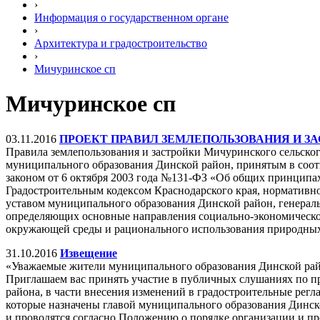
›
Информация о государственном органе
›
Архитектура и градостроительство
›
Мичуринское сп
Мичуринское сп
03.11.2016
ПРОЕКТ ПРАВИЛ ЗЕМЛЕПОЛЬЗОВАНИЯ И З
Правила землепользования и застройки Мичуринского сельско
муниципального образования Динской район, принятым в соо
законом от 6 октября 2003 года №131-ФЗ «Об общих принципа
Градостроительным кодексом Краснодарского края, нормативн
уставом муниципального образования Динской район, генераль
определяющих основные направления социально-экономического
окружающей среды и рационального использования природных
31.10.2016
Извещение
«Уважаемые жители муниципального образования Динской ра
Приглашаем вас принять участие в публичных слушаниях по п
района, в части внесения изменений в градостроительные рег
которые назначены главой муниципального образования Динск
и проводятся согласно Положению о порядке организации и 