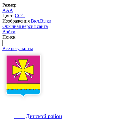
Размер:
A
A
A
Цвет:
C
C
C
Изображения
Вкл.
Выкл.
Обычная версия сайта
Войти
Поиск
Все результаты
Динской
район