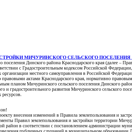
АСТРОЙКИ МИЧУРИНСКОГО СЕЛЬСКОГО ПОСЕЛЕНИЯ 
го поселения Динского района Краснодарского края (далее – П
тветствии с Градостроительным кодексом Российской Федераци
х организации местного самоуправления в Российской Федерац
о правовыми актами Краснодарского края, нормативно правовы
ным планом Мичуринского сельского поселения Динского района
 и градостроительного развития Мичуринского сельского посел
 ресурсов.
йон!
роекту внесения изменений в Правила землепользования и заст
ламенты Правил землепользования и застройки территории Мичур
ой район в соответствии с постановлением администрации муни
проведения публичных слушаний в муниципальном образовании 