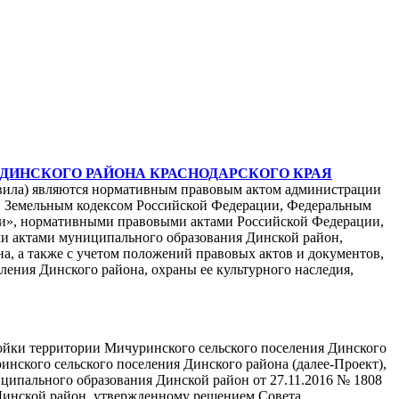
ДИНСКОГО РАЙОНА КРАСНОДАРСКОГО КРАЯ
равила) являются нормативным правовым актом администрации
и, Земельным кодексом Российской Федерации, Федеральным
ии», нормативными правовыми актами Российской Федерации,
ми актами муниципального образования Динской район,
, а также с учетом положений правовых актов и документов,
ения Динского района, охраны ее культурного наследия,
ройки территории Мичуринского сельского поселения Динского
инского сельского поселения Динского района (далее-Проект),
ципального образования Динской район от 27.11.2016 № 1808
Динской район, утвержденному решением Совета