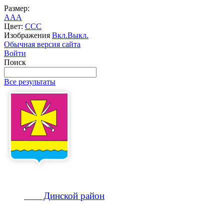
Размер:
A
A
A
Цвет:
C
C
C
Изображения
Вкл.
Выкл.
Обычная версия сайта
Войти
Поиск
Все результаты
Динской
район