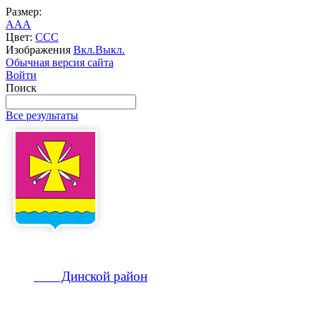
Размер:
A
A
A
Цвет:
C
C
C
Изображения
Вкл.
Выкл.
Обычная версия сайта
Войти
Поиск
Все результаты
Динской
район