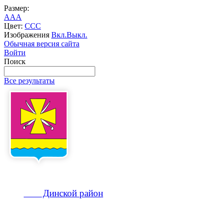
Размер:
A
A
A
Цвет:
C
C
C
Изображения
Вкл.
Выкл.
Обычная версия сайта
Войти
Поиск
Все результаты
Динской
район