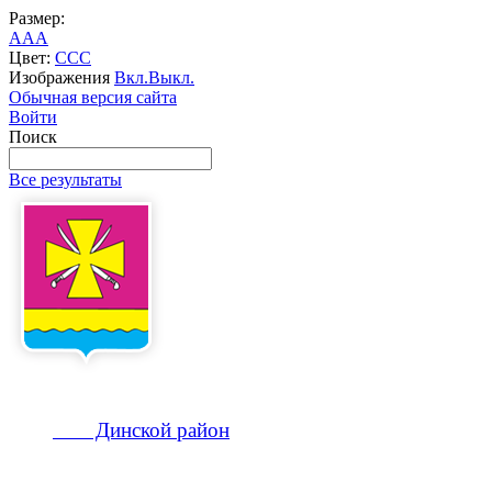
Размер:
A
A
A
Цвет:
C
C
C
Изображения
Вкл.
Выкл.
Обычная версия сайта
Войти
Поиск
Все результаты
Динской
район