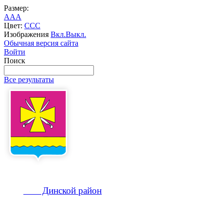
Размер:
A
A
A
Цвет:
C
C
C
Изображения
Вкл.
Выкл.
Обычная версия сайта
Войти
Поиск
Все результаты
Динской
район