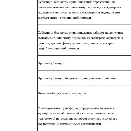
Субвенции бюджетам муниципальных образований
на
денежные выплаты медицинскому персоналу фельдшерско-
акушерских пунктов, врачам, фельдшерам и медицинским
сестрам скорой медицинской помощи
Субвенции бюджетам муниципальных районов на денежные
выплаты медицинскому персоналу фельдшерско-акушерских
пунктов, врачам, фельдшерам и медицинским сестрам
скорой медицинской помощи
Прочие субвенции
Прочие субвенции бюджетам муниципальных районов
Иные межбюджетные трансферты
Межбюджетные трансферты, передаваемые бюджетам
муниципальных образований на осуществление части
полномочий по решению вопросов местного значения в
соответствии с заключенными соглашениями