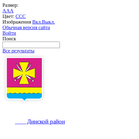
Размер:
A
A
A
Цвет:
C
C
C
Изображения
Вкл.
Выкл.
Обычная версия сайта
Войти
Поиск
Все результаты
Динской
район