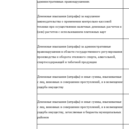
административных правонарушениях
Денежные взыскания (штрафы) за нарушение
законодательства о применении контрольно-кассовой
техники при осуществлении наличных денежных расчетов и
(или) расчетов с использованием платежных карт
Денежные взыскания (штрафы) за административные
правонарушения в области государственного регулирования
производства и оборота этилового спирта, алкогольной,
спиртосодержащей и табачной продукции
Денежные взыскания (штрафы) и иные суммы, взыскиваемые
с лиц, виновных в совершении преступлений, и в возмещение
ущерба имуществу
Денежные взыскания (штрафы) и иные суммы, взыскиваемые
с лиц, виновных в совершении преступлений, и в возмещение
ущерба имуществу, зачисляемые в бюджеты муниципальных
районов