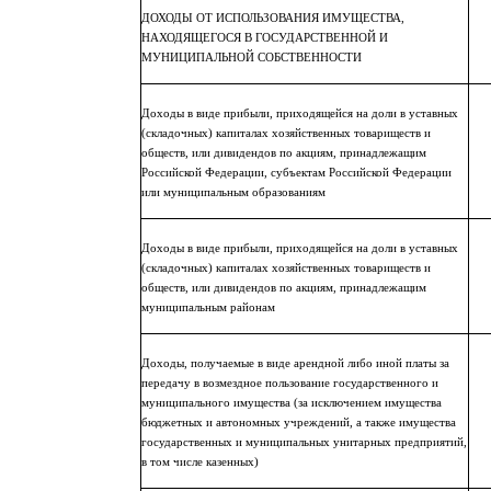
ДОХОДЫ ОТ ИСПОЛЬЗОВАНИЯ ИМУЩЕСТВА,
НАХОДЯЩЕГОСЯ В ГОСУДАРСТВЕННОЙ И
МУНИЦИПАЛЬНОЙ СОБСТВЕННОСТИ
Доходы в виде прибыли, приходящейся на доли в уставных
(складочных) капиталах хозяйственных товариществ и
обществ, или дивидендов по акциям, принадлежащим
Российской Федерации, субъектам Российской Федерации
или муниципальным образованиям
Доходы в виде прибыли, приходящейся на доли в уставных
(складочных) капиталах хозяйственных товариществ и
обществ, или дивидендов по акциям, принадлежащим
муниципальным районам
Доходы, получаемые в виде арендной либо иной платы за
передачу в возмездное пользование государственного и
муниципального имущества (за исключением имущества
бюджетных и автономных учреждений, а также имущества
государственных и муниципальных унитарных предприятий,
в том числе казенных)