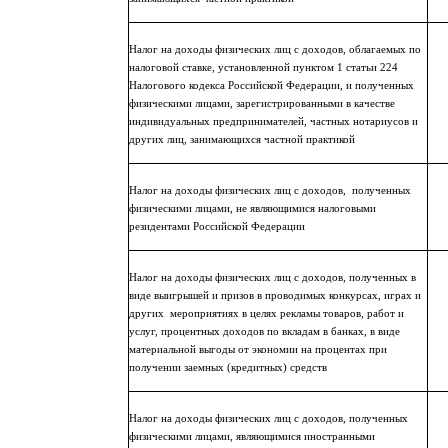
Налог на доходы физических лиц с доходов, облагаемых по
налоговой ставке, установленной пунктом 1 статьи 224
Налогового кодекса Российской Федерации, и полученных
физическими лицами, зарегистрированными в качестве
индивидуальных предпринимателей, частных нотариусов и
других лиц, занимающихся частной практикой
Налог на доходы физических лиц с доходов,
полученных
физическими лицами, не являющимися налоговыми
резидентами Российской Федерации
Налог на доходы физических лиц с доходов, полученных в
виде выигрышей и призов в проводимых конкурсах, играх и
других
мероприятиях в целях рекламы товаров, работ и
услуг, процентных доходов по вкладам в банках, в виде
материальной выгоды от экономии на процентах при
получении заемных (кредитных) средств
Налог на доходы физических лиц с доходов, полученных
физическими лицами, являющимися иностранными