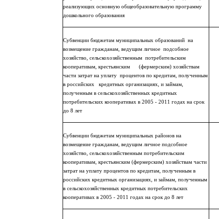
реализующих основную общеобразовательную программу
дошкольного образования
Субвенции бюджетам муниципальных образований
на
возмещение гражданам, ведущим личное
подсобное
хозяйство, сельскохозяйственным
потребительским
кооперативам, крестьянским
(фермерским) хозяйствам
части затрат на уплату
процентов по кредитам, полученным
в российских
кредитных организациях, и займам,
полученным в сельскохозяйственных кредитных
потребительских кооперативах в 2005 - 2011 годах на срок
до 8 лет
Субвенции бюджетам муниципальных районов на
возмещение гражданам, ведущим личное подсобное
хозяйство, сельскохозяйственным потребительским
кооперативам, крестьянским (фермерским) хозяйствам части
затрат на уплату процентов по кредитам, полученным в
российских кредитных организациях, и займам, полученным
в сельскохозяйственных кредитных потребительских
кооперативах в 2005 - 2011 годах на срок до 8 лет