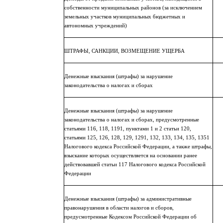
собственности муниципальных районов (за исключением
земельных участков муниципальных бюджетных и
автономных учреждений)
ШТРАФЫ, САНКЦИИ, ВОЗМЕЩЕНИЕ УЩЕРБА
Денежные взыскания (штрафы) за нарушение
законодательства о налогах и сборах
Денежные взыскания (штрафы) за нарушение
законодательства о налогах и сборах, предусмотренные
статьями 116, 118, 1191, пунктами 1 и 2 статьи 120,
статьями 125, 126, 128, 129, 1291, 132, 133, 134, 135, 1351
Налогового кодекса Российской Федерации, а также штрафы,
взыскание которых осуществляется на основании ранее
действовавшей статьи 117 Налогового кодекса Российской
Федерации
Денежные взыскания (штрафы) за административные
правонарушения в области налогов и сборов,
предусмотренные Кодексом Российской Федерации об