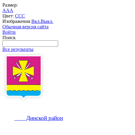
Размер:
A
A
A
Цвет:
C
C
C
Изображения
Вкл.
Выкл.
Обычная версия сайта
Войти
Поиск
Все результаты
Динской
район