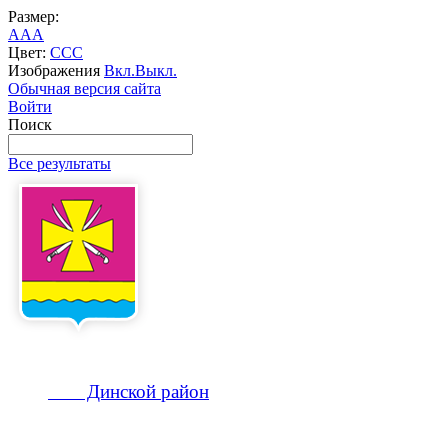
Размер:
A
A
A
Цвет:
C
C
C
Изображения
Вкл.
Выкл.
Обычная версия сайта
Войти
Поиск
Все результаты
Динской
район