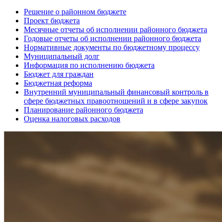
Решение о районном бюджете
Проект бюджета
Месячные отчеты об исполнении районного бюджета
Годовые отчеты об исполнении районного бюджета
Нормативные документы по бюджетному процессу
Муниципальный долг
Информация по исполнению бюджета
Бюджет для граждан
Бюджетная реформа
Внутренний муниципальный финансовый контроль в
сфере бюджетных правоотношений и в сфере закупок
Планирование районного бюджета
Оценка налоговых расходов