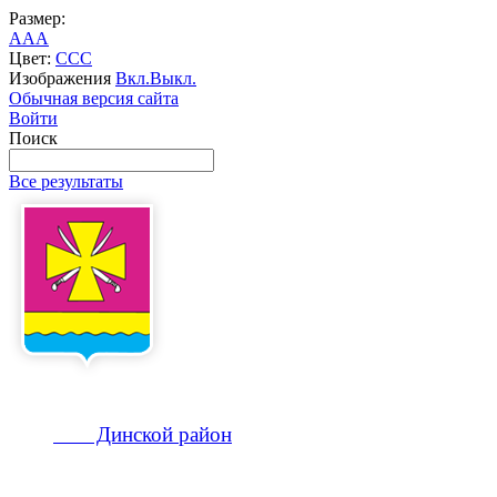
Размер:
A
A
A
Цвет:
C
C
C
Изображения
Вкл.
Выкл.
Обычная версия сайта
Войти
Поиск
Все результаты
Динской
район