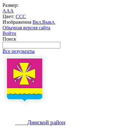
Размер:
A
A
A
Цвет:
C
C
C
Изображения
Вкл.
Выкл.
Обычная версия сайта
Войти
Поиск
Все результаты
Динской
район