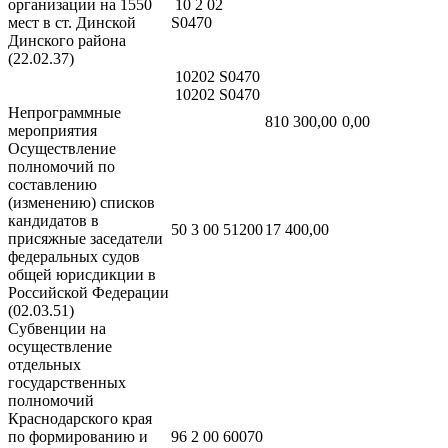
организации на 1550
10 2 02
мест в ст. Динской
S0470
Динского района
(22.02.37)
10202 S0470
10202 S0470
Непрограммные
810 300,00
0,00
мероприятия
Осуществление
полномочий по
составлению
(изменению) списков
кандидатов в
50 3 00 51200
17 400,00
присяжные заседатели
федеральных судов
общей юрисдикции в
Российской Федерации
(02.03.51)
Субвенции на
осуществление
отдельных
государственных
полномочий
Краснодарского края
по формированию и
96 2 00 60070