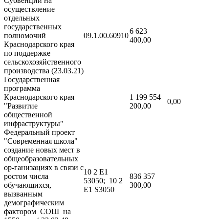
Субвенции на
осуществление
отдельных
государственных
6 623
полномочий
09.1.00.60910
400,00
Краснодарского края
по поддержке
сельскохозяйственного
производства (23.03.21)
Государственная
программа
Краснодарского края
1 199 554
0,00
"Развитие
200,00
общественной
инфраструктуры"
Федеральный проект
"Современная школа"
создание новых мест в
общеобразовательных
ор-ганизациях в связи с
10 2 Е1
ростом числа
836 357
53050; 10 2
обучающихся,
300,00
Е1 S3050
вызванным
демографическим
фактором СОШ на