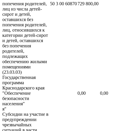
попечения родителей,
50 3 00 60870
729 800,00
лиц из числа детей-
сирот и детей,
оставшихся без
попечения родителей,
лиц, относившихся к
категории детей-сирот
и детей, оставшихся
без попечения
родителей,
подлежащих
обеспечению жилыми
помещениями
(23.03.03)
Государственная
программа
Краснодарского края
"Обеспечение
0,00
0,00
безопасности
населения"
я"
Субсидии на участие в
предупреждении
чрезвычайных
ситуаций в части