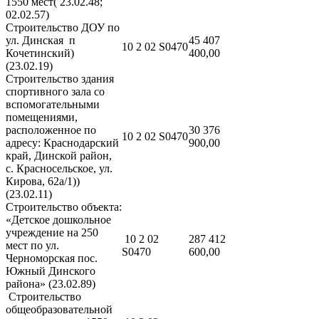
1550 мест( 23.02.48;
02.02.57)
Строительство ДОУ по
ул. Динская п
45 407
10 2 02 S0470
Кочетинский)
400,00
(23.02.19)
Строительство здания
спортивного зала со
вспомогательными
помещениями,
расположенное по
30 376
10 2 02 S0470
адресу: Краснодарский
900,00
край, Динской район,
с. Красносельское, ул.
Кирова, 62а/1))
(23.02.11)
Строительство объекта:
«Детское дошкольное
учреждение на 250
10 2 02
287 412
мест по ул.
S0470
600,00
Черноморская пос.
Южный Динского
района» (23.02.89)
Строительство
общеобразовательной