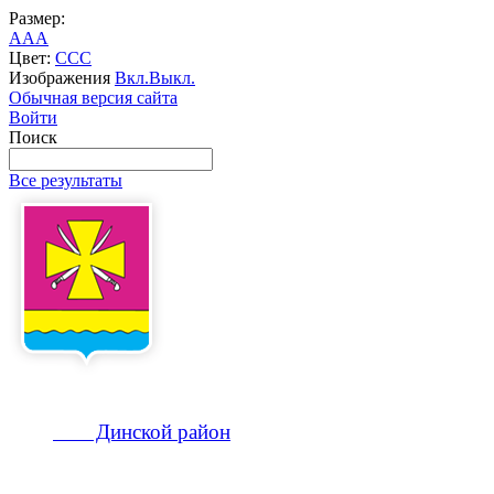
Размер:
A
A
A
Цвет:
C
C
C
Изображения
Вкл.
Выкл.
Обычная версия сайта
Войти
Поиск
Все результаты
Динской
район