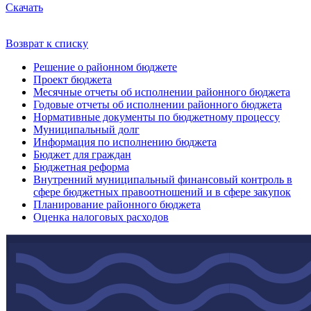
Скачать
Возврат к списку
Решение о районном бюджете
Проект бюджета
Месячные отчеты об исполнении районного бюджета
Годовые отчеты об исполнении районного бюджета
Нормативные документы по бюджетному процессу
Муниципальный долг
Информация по исполнению бюджета
Бюджет для граждан
Бюджетная реформа
Внутренний муниципальный финансовый контроль в
сфере бюджетных правоотношений и в сфере закупок
Планирование районного бюджета
Оценка налоговых расходов