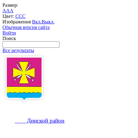
Размер:
A
A
A
Цвет:
C
C
C
Изображения
Вкл.
Выкл.
Обычная версия сайта
Войти
Поиск
Все результаты
Динской
район