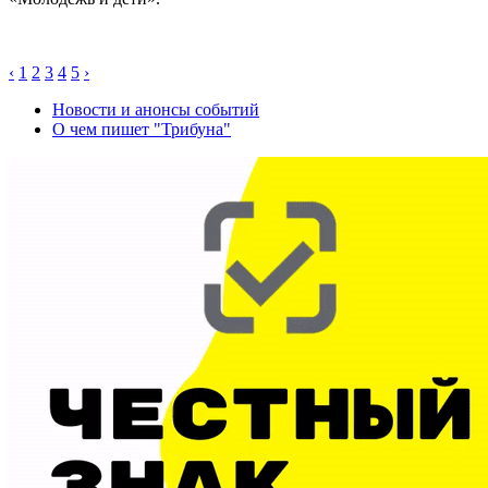
‹
1
2
3
4
5
›
Новости и анонсы событий
О чем пишет "Трибуна"