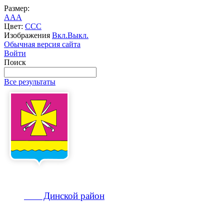
Размер:
A
A
A
Цвет:
C
C
C
Изображения
Вкл.
Выкл.
Обычная версия сайта
Войти
Поиск
Все результаты
Динской
район