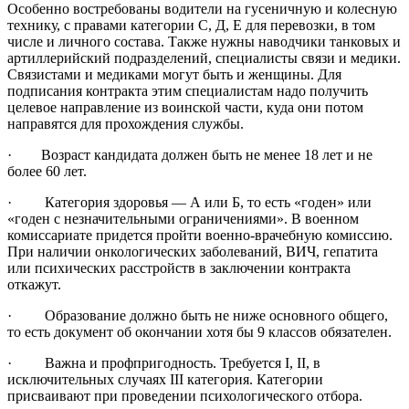
Особенно востребованы водители на гусеничную и колесную
технику, с правами категории С, Д, Е для перевозки, в том
числе и личного состава. Также нужны наводчики танковых и
артиллерийский подразделений, специалисты связи и медики.
Связистами и медиками могут быть и женщины. Для
подписания контракта этим специалистам надо получить
целевое направление из воинской части, куда они потом
направятся для прохождения службы.
· Возраст кандидата должен быть не менее 18 лет и не
более 60 лет.
· Категория здоровья — А или Б, то есть «годен» или
«годен с незначительными ограничениями». В военном
комиссариате придется пройти военно-врачебную комиссию.
При наличии онкологических заболеваний, ВИЧ, гепатита
или психических расстройств в заключении контракта
откажут.
· Образование должно быть не ниже основного общего,
то есть документ об окончании хотя бы 9 классов обязателен.
· Важна и профпригодность. Требуется I, II, в
исключительных случаях III категория. Категории
присваивают при проведении психологического отбора.