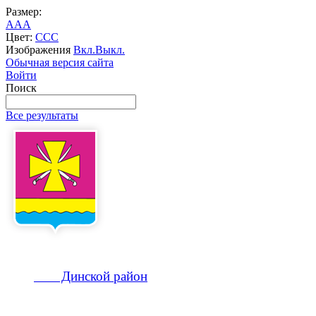
Размер:
A
A
A
Цвет:
C
C
C
Изображения
Вкл.
Выкл.
Обычная версия сайта
Войти
Поиск
Все результаты
Динской
район