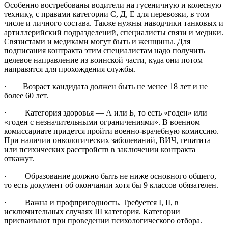
Особенно востребованы водители на гусеничную и колесную
технику, с правами категории С, Д, Е для перевозки, в том
числе и личного состава. Также нужны наводчики танковых и
артиллерийский подразделений, специалисты связи и медики.
Связистами и медиками могут быть и женщины. Для
подписания контракта этим специалистам надо получить
целевое направление из воинской части, куда они потом
направятся для прохождения службы.
· Возраст кандидата должен быть не менее 18 лет и не
более 60 лет.
· Категория здоровья — А или Б, то есть «годен» или
«годен с незначительными ограничениями». В военном
комиссариате придется пройти военно-врачебную комиссию.
При наличии онкологических заболеваний, ВИЧ, гепатита
или психических расстройств в заключении контракта
откажут.
· Образование должно быть не ниже основного общего,
то есть документ об окончании хотя бы 9 классов обязателен.
· Важна и профпригодность. Требуется I, II, в
исключительных случаях III категория. Категории
присваивают при проведении психологического отбора.