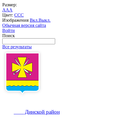
Размер:
A
A
A
Цвет:
C
C
C
Изображения
Вкл.
Выкл.
Обычная версия сайта
Войти
Поиск
Все результаты
Динской
район