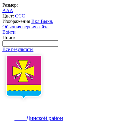
Размер:
A
A
A
Цвет:
C
C
C
Изображения
Вкл.
Выкл.
Обычная версия сайта
Войти
Поиск
Все результаты
Динской
район