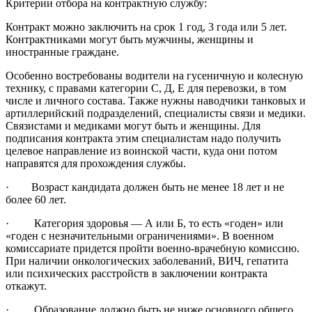
Критерии отбора на контрактную службу:
Контракт можно заключить на срок 1 год, 3 года или 5 лет.
Контрактниками могут быть мужчины, женщины и
иностранные граждане.
Особенно востребованы водители на гусеничную и колесную
технику, с правами категории С, Д, Е для перевозки, в том
числе и личного состава. Также нужны наводчики танковых и
артиллерийский подразделений, специалисты связи и медики.
Связистами и медиками могут быть и женщины. Для
подписания контракта этим специалистам надо получить
целевое направление из воинской части, куда они потом
направятся для прохождения службы.
· Возраст кандидата должен быть не менее 18 лет и не
более 60 лет.
· Категория здоровья — А или Б, то есть «годен» или
«годен с незначительными ограничениями». В военном
комиссариате придется пройти военно-врачебную комиссию.
При наличии онкологических заболеваний, ВИЧ, гепатита
или психических расстройств в заключении контракта
откажут.
· Образование должно быть не ниже основного общего,