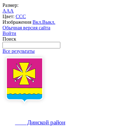
Размер:
A
A
A
Цвет:
C
C
C
Изображения
Вкл.
Выкл.
Обычная версия сайта
Войти
Поиск
Все результаты
Динской
район