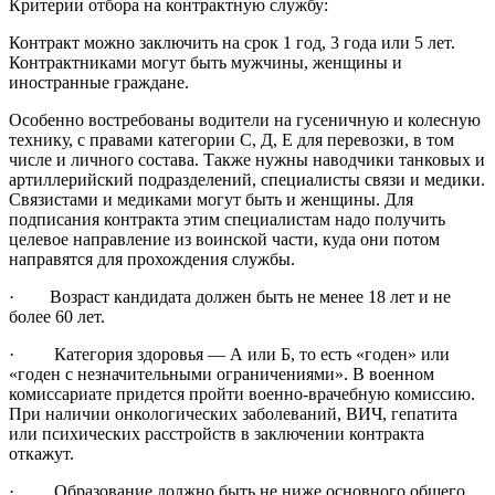
Критерии отбора на контрактную службу:
Контракт можно заключить на срок 1 год, 3 года или 5 лет.
Контрактниками могут быть мужчины, женщины и
иностранные граждане.
Особенно востребованы водители на гусеничную и колесную
технику, с правами категории С, Д, Е для перевозки, в том
числе и личного состава. Также нужны наводчики танковых и
артиллерийский подразделений, специалисты связи и медики.
Связистами и медиками могут быть и женщины. Для
подписания контракта этим специалистам надо получить
целевое направление из воинской части, куда они потом
направятся для прохождения службы.
· Возраст кандидата должен быть не менее 18 лет и не
более 60 лет.
· Категория здоровья — А или Б, то есть «годен» или
«годен с незначительными ограничениями». В военном
комиссариате придется пройти военно-врачебную комиссию.
При наличии онкологических заболеваний, ВИЧ, гепатита
или психических расстройств в заключении контракта
откажут.
· Образование должно быть не ниже основного общего,