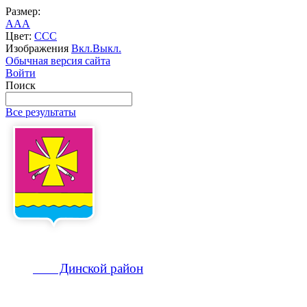
Размер:
A
A
A
Цвет:
C
C
C
Изображения
Вкл.
Выкл.
Обычная версия сайта
Войти
Поиск
Все результаты
Динской
район