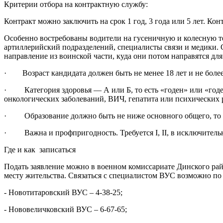
Критерии отбора на контрактную службу:
Контракт можно заключить на срок 1 год, 3 года или 5 лет. 
Особенно востребованы водители на гусеничную и колесную тех
артиллерийский подразделений, специалисты связи и медики. 
направление из воинской части, куда они потом направятся дл
· Возраст кандидата должен быть не менее 18 лет и не более 
· Категория здоровья — А или Б, то есть «годен» или «годе
онкологических заболеваний, ВИЧ, гепатита или психических р
· Образование должно быть не ниже основного общего, то ест
· Важна и профпригодность. Требуется I, II, в исключительн
Где и как записаться
Подать заявление можно в военном комиссариате Динского района
месту жительства. Связаться с специалистом ВУС возможно по 
- Новотитаровский ВУС – 4-38-25;
- Нововеличковский ВУС – 6-67-65;