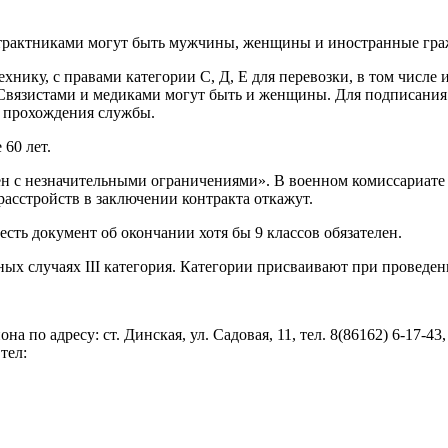
Контрактниками могут быть мужчины, женщины и иностранные гра
нику, с правами категории С, Д, Е для перевозки, в том числе
Связистами и медиками могут быть и женщины. Для подписания 
я прохождения службы.
60 лет.
н с незначительными ограничениями». В военном комиссариате
асстройств в заключении контракта откажут.
ь документ об окончании хотя бы 9 классов обязателен.
ых случаях III категория. Категории присваивают при проведен
 по адресу: ст. Динская, ул. Садовая, 11, тел. 8(86162) 6-17-4
тел: