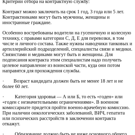
Критерии отбора на контрактную службу:
Контракт можно заключить на срок 1 год, 3 года или 5 лет.
Контрактниками могут быть мужчины, женщины и
иностранные граждане.
Особенно востребованы водители на гусеничную и колесную
технику, с правами категории С, Д, Е для перевозки, в том
числе и личного состава. Также нужны наводчики танковых и
артиллерийский подразделений, специалисты связи и медики.
Связистами и медиками могут быть и женщины. Для
подписания контракта этим специалистам надо получить
целевое направление из воинской части, куда они потом
направятся для прохождения службы.
· Возраст кандидата должен быть не менее 18 лет и не
более 60 лет.
· Категория здоровья — А или Б, то есть «годен» или
«годен с незначительными ограничениями». В военном
комиссариате придется пройти военно-врачебную комиссию.
При наличии онкологических заболеваний, ВИЧ, гепатита
или психических расстройств в заключении контракта
откажут.
· Образование должно быть не ниже основного общего,