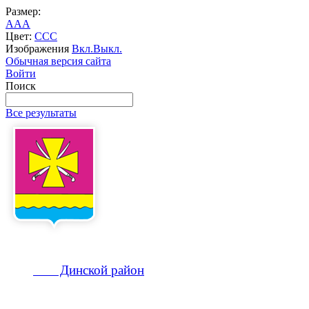
Размер:
A
A
A
Цвет:
C
C
C
Изображения
Вкл.
Выкл.
Обычная версия сайта
Войти
Поиск
Все результаты
Динской
район