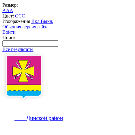
Размер:
A
A
A
Цвет:
C
C
C
Изображения
Вкл.
Выкл.
Обычная версия сайта
Войти
Поиск
Все результаты
Динской
район