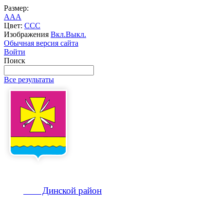
Размер:
A
A
A
Цвет:
C
C
C
Изображения
Вкл.
Выкл.
Обычная версия сайта
Войти
Поиск
Все результаты
Динской
район