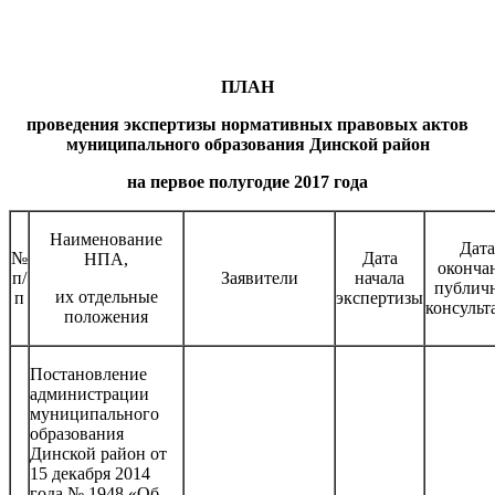
ПЛАН
проведения экспертизы нормативных правовых актов
муниципального образования Динской район
на первое полугодие 2017 года
Наименование
Дата
№
Дата
НПА,
оконча
п/
Заявители
начала
публич
их отдельные
п
экспертизы
консульт
положения
Постановление
администрации
муниципального
образования
Динской район от
15 декабря 2014
года № 1948 «Об