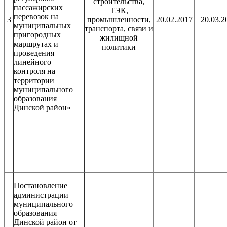
строительства,
пассажирских
ТЭК,
перевозок на
3
промышленности,
20.02.2017
20.03.2
муниципальных
транспорта, связи и
пригородных
жилищной
маршрутах и
политики
проведения
линейного
контроля на
территории
муниципального
образования
Динской район»
Постановление
администрации
муниципального
образования
Динской район от