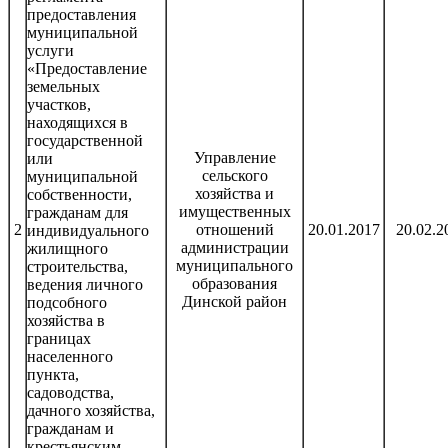
предоставления
муниципальной
услуги
«Предоставление
земельных
участков,
находящихся в
государственной
Управление
или
сельского
муниципальной
хозяйства и
собственности,
имущественных
гражданам для
2
отношений
20.01.2017
20.02.2
индивидуального
администрации
жилищного
муниципального
строительства,
образования
ведения личного
Динской район
подсобного
хозяйства в
границах
населенного
пункта,
садоводства,
дачного хозяйства,
гражданам и
крестьянским