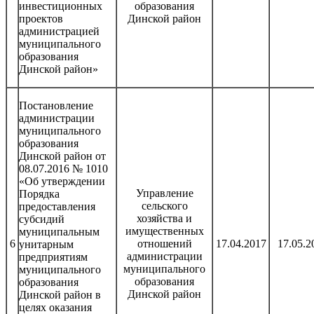
инвестиционных
образования
проектов
Динской район
администрацией
муниципального
образования
Динской район»
Постановление
администрации
муниципального
образования
Динской район от
08.07.2016 № 1010
«Об утверждении
Управление
Порядка
сельского
предоставления
хозяйства и
субсидий
имущественных
муниципальным
6
отношений
17.04.2017
17.05.2
унитарным
администрации
предприятиям
муниципального
муниципального
образования
образования
Динской район
Динской район в
целях оказания