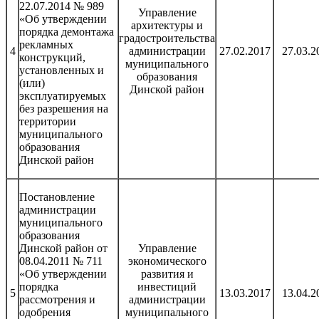
22.07.2014 № 989
Управление
«Об утверждении
архитектуры и
порядка демонтажа
градостроительства
рекламных
4
администрации
27.02.2017
27.03.2
конструкций,
муниципального
установленных и
образования
(или)
Динской район
эксплуатируемых
без разрешения на
территории
муниципального
образования
Динской район
Постановление
администрации
муниципального
образования
Динской район от
Управление
08.04.2011 № 711
экономического
«Об утверждении
развития и
порядка
инвестиций
5
13.03.2017
13.04.2
рассмотрения и
администрации
одобрения
муниципального