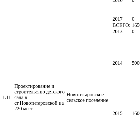
2016
0
2017
0
ВСЕГО:
165
2013
0
2014
500
Проектирование и
строительство детского
Новотитаровское
1.11
сада в
сельское поселение
ст.Новотитаровской на
220 мест
2015
160