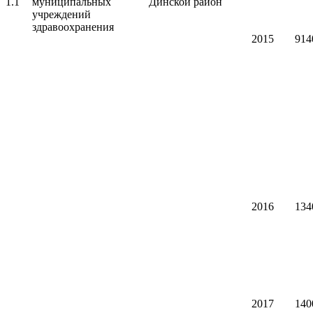
1.1
муниципальных
Динской район
учреждений
здравоохранения
2015
914
2016
134
2017
140