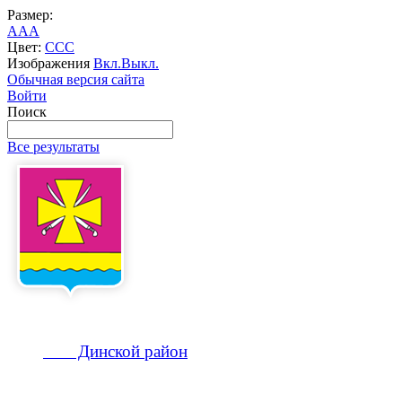
Размер:
A
A
A
Цвет:
C
C
C
Изображения
Вкл.
Выкл.
Обычная версия сайта
Войти
Поиск
Все результаты
Динской
район