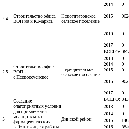
2014
0
Строительство офиса
Новотитаровское
2015
962
2.4
ВОП на х.К.Маркса
сельское поселение
2016
0
2017
0
ВСЕГО:
962
2013
0
2014
0
Строительство офиса
Первореченское
2015
0
2.5
ВОП в
сельское поселение
с.Первореченское
2016
962
2017
0
ВСЕГО:
343
Создание
благоприятных условий
2013
0
для привлечения
2014
0
медицинских и
3
Динской район
2015
140
фармацевтических
работников для работы
2016
884