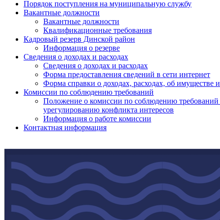
Порядок поступления на муниципальную службу
Вакантные должности
Вакантные должности
Квалификационные требования
Кадровый резерв Динской район
Информация о резерве
Сведения о доходах и расходах
Сведения о доходах и расходах
Форма предоставления сведений в сети интернет
Форма справки о доходах, расходах, об имуществе 
Комиссии по соблюдению требований
Положение о комиссии по соблюдению требований
урегулированию конфликта интересов
Информация о работе комиссии
Контактная информация