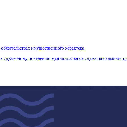
и обязательствах имущественного характера
 к служебному поведению муниципальных служащих администр