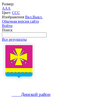
Размер:
A
A
A
Цвет:
C
C
C
Изображения
Вкл.
Выкл.
Обычная версия сайта
Войти
Поиск
Все результаты
Динской
район