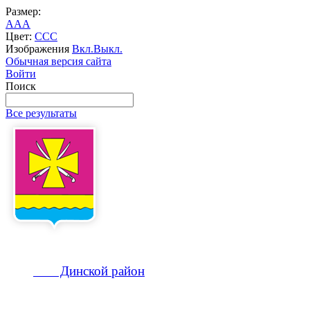
Размер:
A
A
A
Цвет:
C
C
C
Изображения
Вкл.
Выкл.
Обычная версия сайта
Войти
Поиск
Все результаты
Динской
район