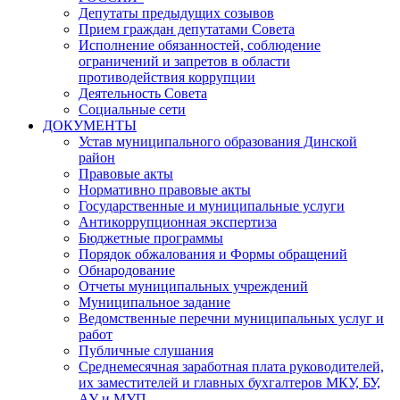
Депутаты предыдущих созывов
Прием граждан депутатами Совета
Исполнение обязанностей, соблюдение
ограничений и запретов в области
противодействия коррупции
Деятельность Совета
Социальные сети
ДОКУМЕНТЫ
Устав муниципального образования Динской
район
Правовые акты
Нормативно правовые акты
Государственные и муниципальные услуги
Антикоррупционная экспертиза
Бюджетные программы
Порядок обжалования и Формы обращений
Обнародование
Отчеты муниципальных учреждений
Муниципальное задание
Ведомственные перечни муниципальных услуг и
работ
Публичные слушания
Среднемесячная заработная плата руководителей,
их заместителей и главных бухгалтеров МКУ, БУ,
АУ и МУП