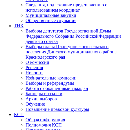
Сведения, подлежащие представлению с
использованием координат
Муниципальные закупки
Общественные слушания
ТИК
Выборы депутатов Государственной Думы
Федерального Собрания РоссийскойФедерации
девятого созыва
Выборы главы Пластуновского сельского
поселения Динского муниципального района
Краснодарского рая
О комиссии
Решения
Новости
Избирательные комиссии
Выборы и референдумы
Работа с обращениями граждан
Баннеры и ссылки
Архив выборов
Обучение
Повышение правовой культуры
КСП
Общая информация
Полномочия КСП