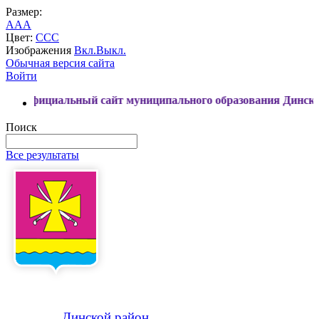
Размер:
A
A
A
Цвет:
C
C
C
Изображения
Вкл.
Выкл.
Обычная версия сайта
Войти
айт муниципального образования Динской район
Поиск
Все результаты
Динской
район