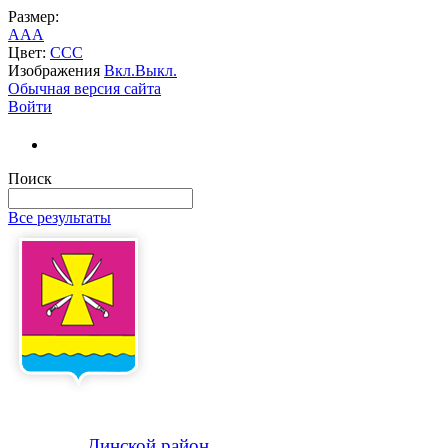
Размер:
A
A
A
Цвет:
C
C
C
Изображения
Вкл.
Выкл.
Обычная версия сайта
Войти
Поиск
Все результаты
Динской
район