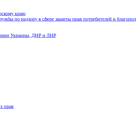
рскому краю
ужбы по надзору в сфере защиты прав потребителей и благопол
тории Украины, ДНР и ЛНР
х прав