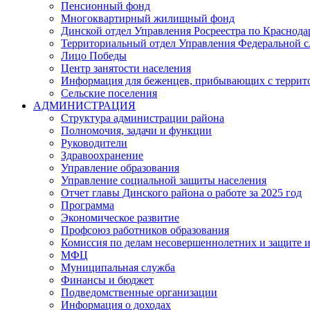
Пенсионный фонд
Многоквартирный жилищный фонд
Динской отдел Управления Росреестра по Краснода
Территориальный отдел Управления Федеральной сл
Лицо Победы
Центр занятости населения
Информация для беженцев, прибывающих с терри
Сельские поселения
АДМИНИСТРАЦИЯ
Структура администрации района
Полномочия, задачи и функции
Руководители
Здравоохранение
Управление образования
Управление социальной защиты населения
Отчет главы Динского района о работе за 2025 год
Программа
Экономическое развитие
Профсоюз работников образования
Комиссия по делам несовершеннолетних и защите и
МФЦ
Муниципальная служба
Финансы и бюджет
Подведомственные организации
Информация о доходах