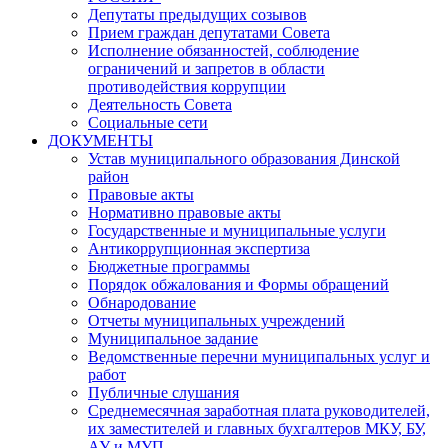
Депутаты предыдущих созывов
Прием граждан депутатами Совета
Исполнение обязанностей, соблюдение
ограничений и запретов в области
противодействия коррупции
Деятельность Совета
Социальные сети
ДОКУМЕНТЫ
Устав муниципального образования Динской
район
Правовые акты
Нормативно правовые акты
Государственные и муниципальные услуги
Антикоррупционная экспертиза
Бюджетные программы
Порядок обжалования и Формы обращений
Обнародование
Отчеты муниципальных учреждений
Муниципальное задание
Ведомственные перечни муниципальных услуг и
работ
Публичные слушания
Среднемесячная заработная плата руководителей,
их заместителей и главных бухгалтеров МКУ, БУ,
АУ и МУП