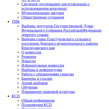
Сведения, подлежащие представлению с
использованием координат
Муниципальные закупки
Общественные слушания
ТИК
Выборы депутатов Государственной Думы
Федерального Собрания РоссийскойФедерации
девятого созыва
Выборы главы Пластуновского сельского
поселения Динского муниципального района
Краснодарского рая
О комиссии
Решения
Новости
Избирательные комиссии
Выборы и референдумы
Работа с обращениями граждан
Баннеры и ссылки
Архив выборов
Обучение
Повышение правовой культуры
КСП
Общая информация
Полномочия КСП