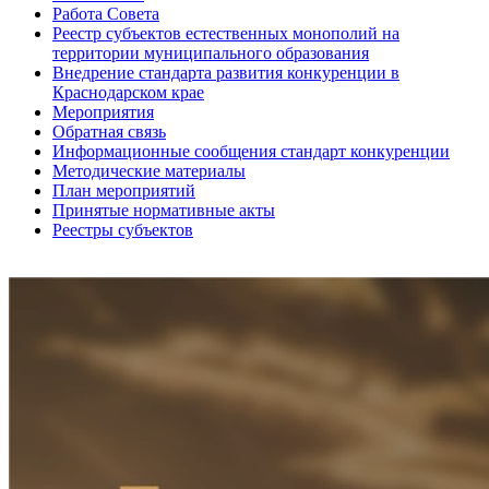
Работа Совета
Реестр субъектов естественных монополий на
территории муниципального образования
Внедрение стандарта развития конкуренции в
Краснодарском крае
Мероприятия
Обратная связь
Информационные сообщения стандарт конкуренции
Методические материалы
План мероприятий
Принятые нормативные акты
Реестры субъектов