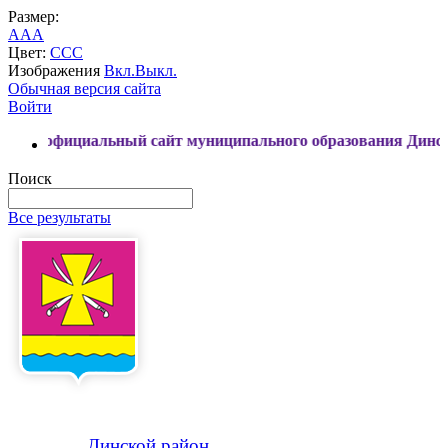
Размер:
A
A
A
Цвет:
C
C
C
Изображения
Вкл.
Выкл.
Обычная версия сайта
Войти
иальный сайт муниципального образования Динской район
Поиск
Все результаты
Динской
район