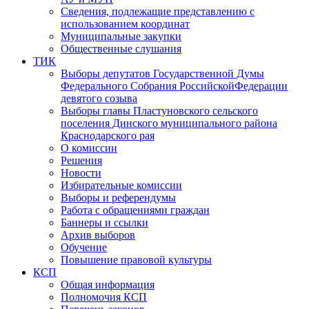
Сведения, подлежащие представлению с
использованием координат
Муниципальные закупки
Общественные слушания
ТИК
Выборы депутатов Государственной Думы
Федерального Собрания РоссийскойФедерации
девятого созыва
Выборы главы Пластуновского сельского
поселения Динского муниципального района
Краснодарского рая
О комиссии
Решения
Новости
Избирательные комиссии
Выборы и референдумы
Работа с обращениями граждан
Баннеры и ссылки
Архив выборов
Обучение
Повышение правовой культуры
КСП
Общая информация
Полномочия КСП