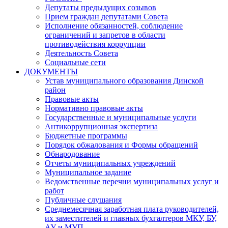
Депутаты предыдущих созывов
Прием граждан депутатами Совета
Исполнение обязанностей, соблюдение
ограничений и запретов в области
противодействия коррупции
Деятельность Совета
Социальные сети
ДОКУМЕНТЫ
Устав муниципального образования Динской
район
Правовые акты
Нормативно правовые акты
Государственные и муниципальные услуги
Антикоррупционная экспертиза
Бюджетные программы
Порядок обжалования и Формы обращений
Обнародование
Отчеты муниципальных учреждений
Муниципальное задание
Ведомственные перечни муниципальных услуг и
работ
Публичные слушания
Среднемесячная заработная плата руководителей,
их заместителей и главных бухгалтеров МКУ, БУ,
АУ и МУП