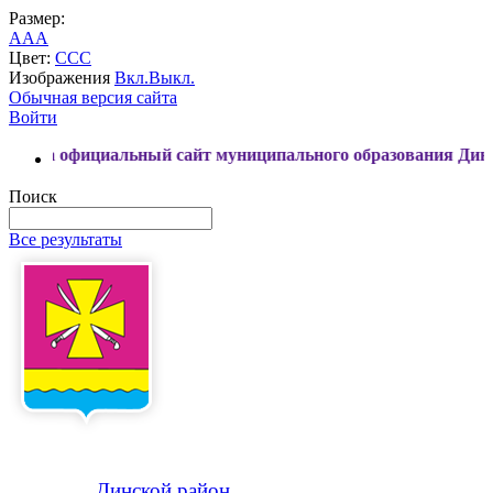
Размер:
A
A
A
Цвет:
C
C
C
Изображения
Вкл.
Выкл.
Обычная версия сайта
Войти
иальный сайт муниципального образования Динской район
Поиск
Все результаты
Динской
район