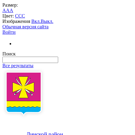
Размер:
A
A
A
Цвет:
C
C
C
Изображения
Вкл.
Выкл.
Обычная версия сайта
Войти
Поиск
Все результаты
Динской
район