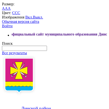
Размер:
A
A
A
Цвет:
C
C
C
Изображения
Вкл.
Выкл.
Обычная версия сайта
Войти
альный сайт муниципального образования Динской район
Поиск
Все результаты
Динской
район