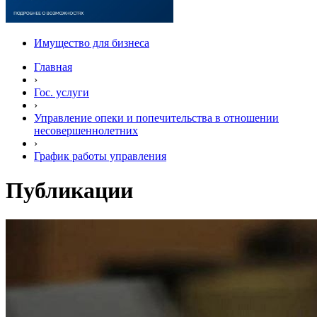
Имущество для бизнеса
Главная
›
Гос. услуги
›
Управление опеки и попечительства в отношении
несовершеннолетних
›
График работы управления
Публикации