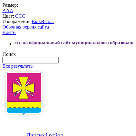
Размер:
A
A
A
Цвет:
C
C
C
Изображения
Вкл.
Выкл.
Обычная версия сайта
Войти
 официальный сайт муниципального образования Динской ра
Поиск
Все результаты
Динской
район