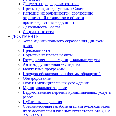
Депутаты предыдущих созывов
Прием граждан депутатами Совета
Исполнение обязанностей, соблюдение
ограничений и запретов в области
противодействия коррупции
Деятельность Совета
Социальные сети
ДОКУМЕНТЫ
Устав муниципального образования Динской
район
Правовые акты
Нормативно правовые акты
Государственные и муниципальные услуги
Антикоррупционная экспертиза
Бюджетные программы
Порядок обжалования и Формы обращений
Обнародование
Отчеты муниципальных учреждений
Муниципальное задание
Ведомственные перечни муниципальных услуг и
работ
Публичные слушания
Среднемесячная заработная плата руководителей,
их заместителей и главных бухгалтеров МКУ, БУ,
АУ и МУП