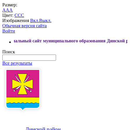
Размер:
A
A
A
Цвет:
C
C
C
Изображения
Вкл.
Выкл.
Обычная версия сайта
Войти
ый сайт муниципального образования Динской район
Поиск
Все результаты
Динской
район