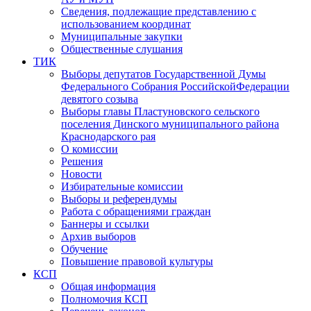
Сведения, подлежащие представлению с
использованием координат
Муниципальные закупки
Общественные слушания
ТИК
Выборы депутатов Государственной Думы
Федерального Собрания РоссийскойФедерации
девятого созыва
Выборы главы Пластуновского сельского
поселения Динского муниципального района
Краснодарского рая
О комиссии
Решения
Новости
Избирательные комиссии
Выборы и референдумы
Работа с обращениями граждан
Баннеры и ссылки
Архив выборов
Обучение
Повышение правовой культуры
КСП
Общая информация
Полномочия КСП