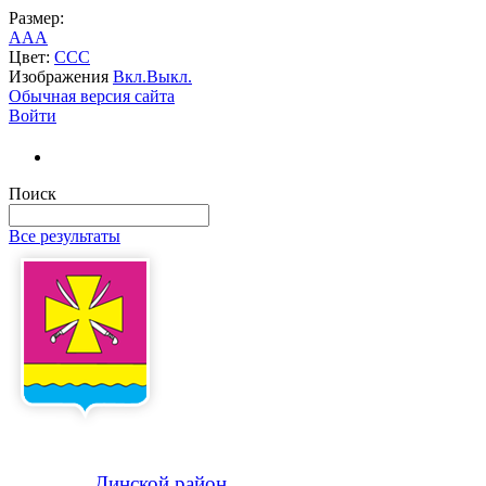
Размер:
A
A
A
Цвет:
C
C
C
Изображения
Вкл.
Выкл.
Обычная версия сайта
Войти
Поиск
Все результаты
Динской
район