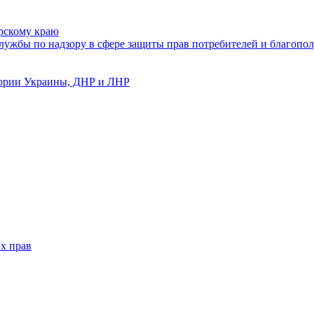
рскому краю
ужбы по надзору в сфере защиты прав потребителей и благопол
тории Украины, ДНР и ЛНР
х прав