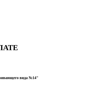
ЛАТЕ
звивающего вида №14"