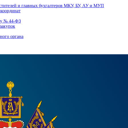
естителей и главных бухгалтеров МКУ, БУ, АУ и МУП
 координат
ну № 44-ФЗ
 закупок
ного органа