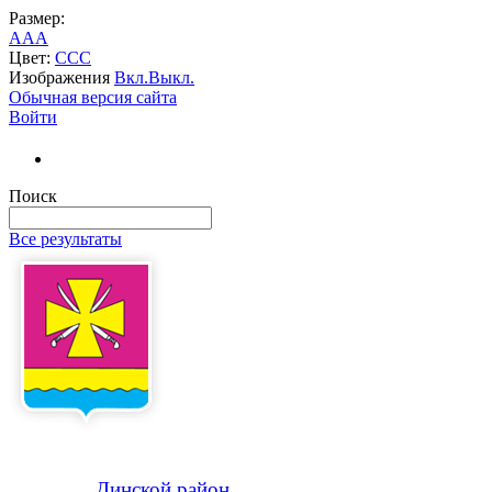
Размер:
A
A
A
Цвет:
C
C
C
Изображения
Вкл.
Выкл.
Обычная версия сайта
Войти
Поиск
Все результаты
Динской
район