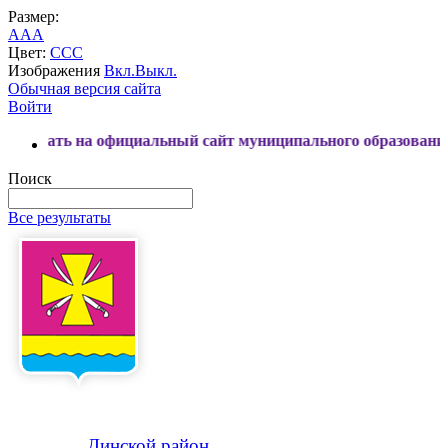
Размер:
A
A
A
Цвет:
C
C
C
Изображения
Вкл.
Выкл.
Обычная версия сайта
Войти
на официальный сайт муниципального образования Динской 
Поиск
Все результаты
Динской
район