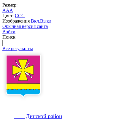
Размер:
A
A
A
Цвет:
C
C
C
Изображения
Вкл.
Выкл.
Обычная версия сайта
Войти
Поиск
Все результаты
Динской
район