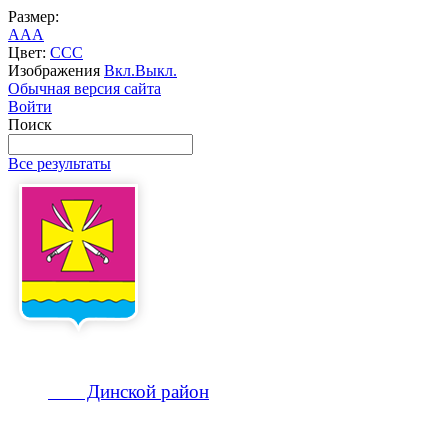
Размер:
A
A
A
Цвет:
C
C
C
Изображения
Вкл.
Выкл.
Обычная версия сайта
Войти
Поиск
Все результаты
Динской
район