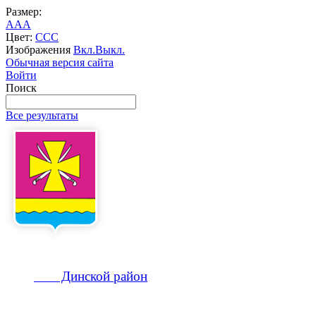
Размер:
A
A
A
Цвет:
C
C
C
Изображения
Вкл.
Выкл.
Обычная версия сайта
Войти
Поиск
Все результаты
Динской
район