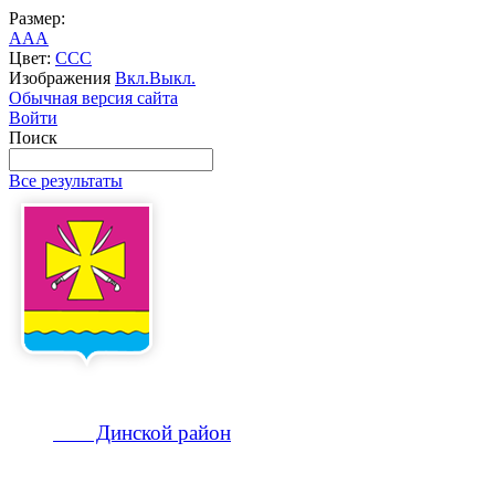
Размер:
A
A
A
Цвет:
C
C
C
Изображения
Вкл.
Выкл.
Обычная версия сайта
Войти
Поиск
Все результаты
Динской
район