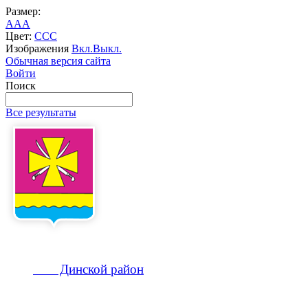
Размер:
A
A
A
Цвет:
C
C
C
Изображения
Вкл.
Выкл.
Обычная версия сайта
Войти
Поиск
Все результаты
Динской
район