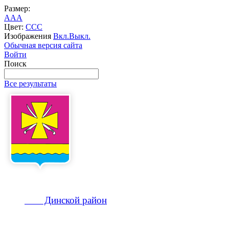
Размер:
A
A
A
Цвет:
C
C
C
Изображения
Вкл.
Выкл.
Обычная версия сайта
Войти
Поиск
Все результаты
Динской
район