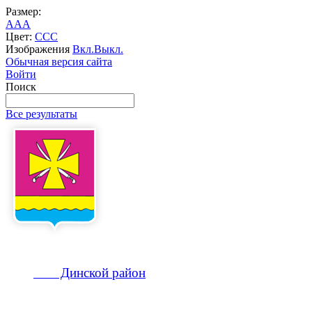
Размер:
A
A
A
Цвет:
C
C
C
Изображения
Вкл.
Выкл.
Обычная версия сайта
Войти
Поиск
Все результаты
Динской
район