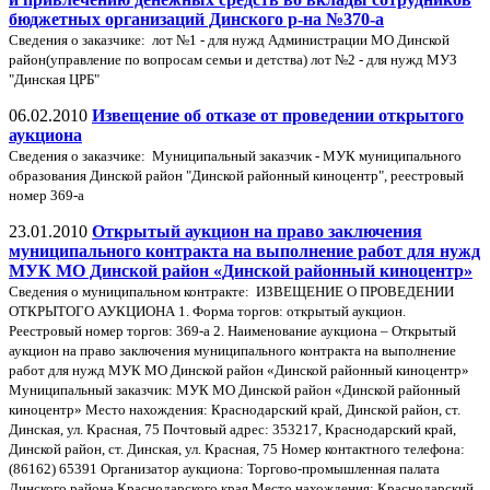
бюджетных организаций Динского р-на №370-а
Cведения о заказчике: лот №1 - для нужд Администрации МО Динской
район(управление по вопросам семьи и детства) лот №2 - для нужд МУЗ
"Динская ЦРБ"
06.02.2010
Извещение об отказе от проведении открытого
аукциона
Cведения о заказчике: Муниципальный заказчик - МУК муниципального
образования Динской район "Динской районный киноцентр", реестровый
номер 369-а
23.01.2010
Открытый аукцион на право заключения
муниципального контракта на выполнение работ для нужд
МУК МО Динской район «Динской районный киноцентр»
Сведения о муниципальном контракте: ИЗВЕЩЕНИЕ О ПРОВЕДЕНИИ
ОТКРЫТОГО АУКЦИОНА 1. Форма торгов: открытый аукцион.
Реестровый номер торгов: 369-а 2. Наименование аукциона – Открытый
аукцион на право заключения муниципального контракта на выполнение
работ для нужд МУК МО Динской район «Динской районный киноцентр»
Муниципальный заказчик: МУК МО Динской район «Динской районный
киноцентр» Место нахождения: Краснодарский край, Динской район, ст.
Динская, ул. Красная, 75 Почтовый адрес: 353217, Краснодарский край,
Динской район, ст. Динская, ул. Красная, 75 Номер контактного телефона:
(86162) 65391 Организатор аукциона: Торгово-промышленная палата
Динского района Краснодарского края Место нахождения: Краснодарский