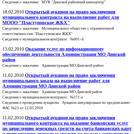
Cведения о заказчике: МУК "Динской районный киноцентр"
18.02.2010
Открытый аукцион на право заключения
муниципального контракта на выполнение работ для
МООО "Пластуновское ЖКХ"
Cведения о заказчике: Муниципальное общество с ограниченной
ответственностью "Пластуновское ЖКХ"
Сведения о муниципальном контракте: №001-А
13.02.2010
Оказание услуг по инфомационному
обеспечению деятельности Администрации МО Динской
район
Cведения о заказчике: Администрация МО Динскогй район
11.02.2010
Открытый аукцион на право заключения
муниципального заказа на выполнение работ для
Администрации МО Динской район
Cведения о заказчике: Администрация МО Динской район
Сведения о муниципальном контракте: №371-а
Сведения о проведении аукциона: Аукцион аннулироваан по предписанию
ФАС №23 от 12.03.2010
11.02.2010
Открытый аукцион на право заключения
муниципального контракта на оказание банковских услуг
по зачислению денежных средств на счета банковских карт
и привлечению денежных средств во вклады сотрудников